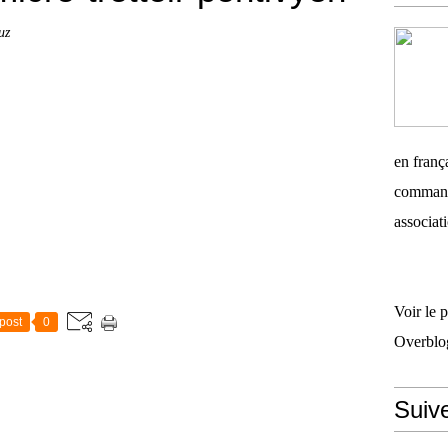
uz
en frança
commandi
associati
Voir le 
post
0
Overblo
Suiv