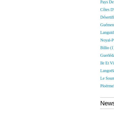
Pays De
Côtes D
Désertif
Guémené
Languid
Noyal-P
Billio
(1
Guerléd
Ile Et Vi
Langoël
Le Sour
Ploërme
News