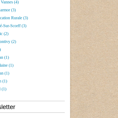
 Vannes
(4)
'armor
(3)
ication Rurale
(3)
-Sur-Scorff
(3)
ic
(2)
ontivy
(2)
)
an
(1)
laine
(1)
an
(1)
n
(1)
l
(1)
letter