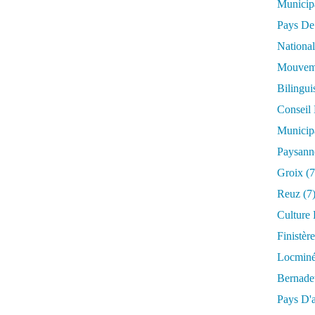
Municip
Pays De
National
Mouveme
Bilingu
Conseil
Municip
Paysann
Groix
(7
Reuz
(7
Culture
Finistère
Locmin
Bernade
Pays D'