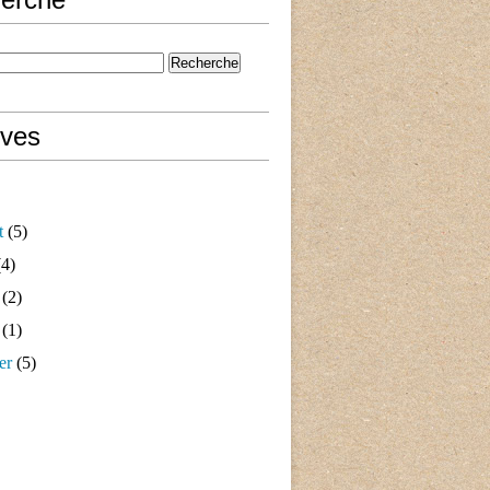
ives
t
(5)
4)
(2)
(1)
er
(5)