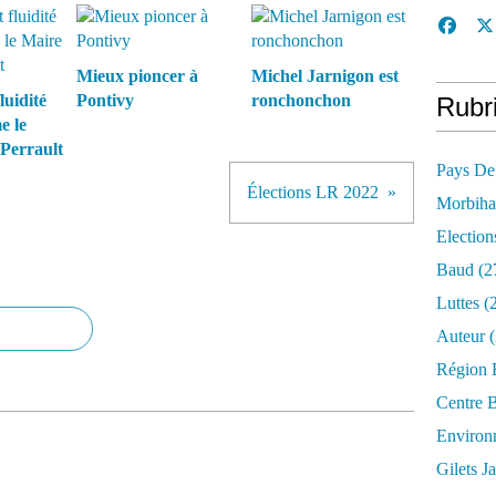
Mieux pioncer à
Michel Jarnigon est
fluidité
Pontivy
ronchonchon
Rubr
 le
 Perrault
Pays De
Élections LR 2022
Morbih
Election
Baud
(2
Luttes
(2
Auteur
(
Région 
Centre 
Environ
Gilets J