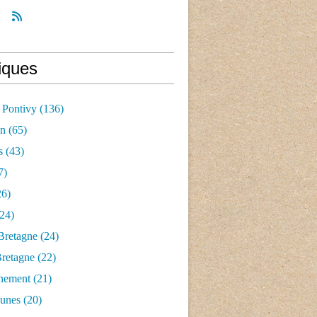
iques
 Pontivy
(136)
an
(65)
s
(43)
7)
6)
24)
Bretagne
(24)
Bretagne
(22)
nement
(21)
aunes
(20)