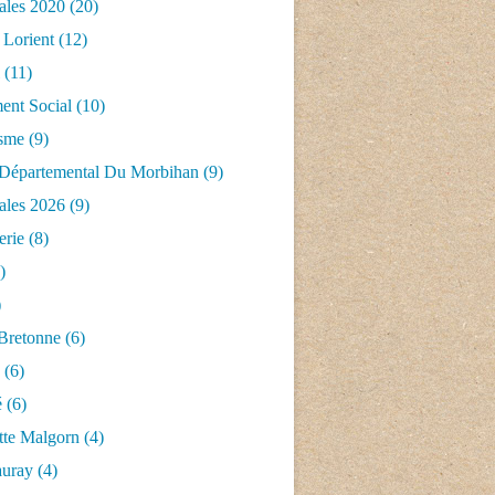
ales 2020
(20)
 Lorient
(12)
(11)
nt Social
(10)
isme
(9)
 Départemental Du Morbihan
(9)
ales 2026
(9)
erie
(8)
)
)
 Bretonne
(6)
(6)
é
(6)
tte Malgorn
(4)
auray
(4)