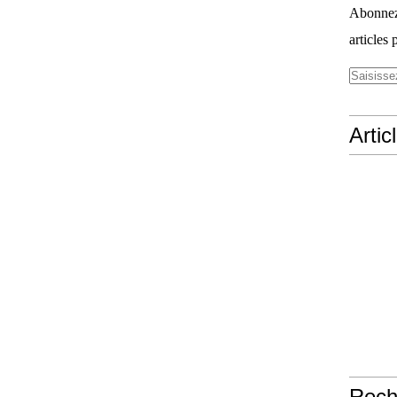
Abonnez-
articles 
Artic
Rech