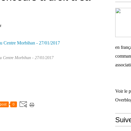
z
en frança
commandi
du Centre Morbihan - 27/01/2017
associati
Voir le 
Overblo
post
0
Suiv