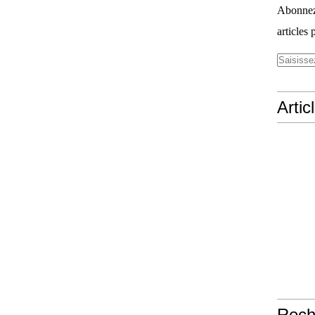
Abonnez-
articles 
Artic
Rech