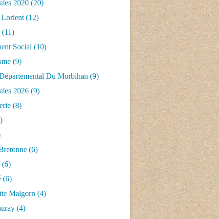
ales 2020
(20)
 Lorient
(12)
(11)
nt Social
(10)
isme
(9)
 Départemental Du Morbihan
(9)
ales 2026
(9)
erie
(8)
)
)
 Bretonne
(6)
(6)
é
(6)
tte Malgorn
(4)
auray
(4)