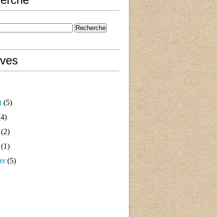
ives
t
(5)
4)
(2)
(1)
er
(5)