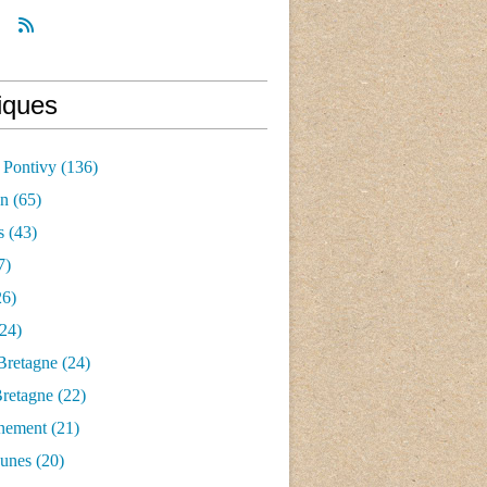
iques
 Pontivy
(136)
an
(65)
s
(43)
7)
6)
24)
Bretagne
(24)
Bretagne
(22)
nement
(21)
aunes
(20)