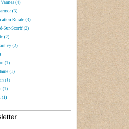
 Vannes
(4)
'armor
(3)
ication Rurale
(3)
-Sur-Scorff
(3)
ic
(2)
ontivy
(2)
)
an
(1)
laine
(1)
an
(1)
n
(1)
l
(1)
letter