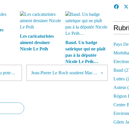
Rubr
es
Les caricaturistes
aiment dessiner
Baud. Un badge
Pays De
Nicole Le Peih
satirique qui ne plaît
Morbih
pas à la députée
Nicole Le Peih…
Election
Baud
(2
Yves Bleunven, Pierre Le Bodo au poteau !
Jean-Pierre Le Roch soutient Macron
Luttes
(2
Auteur
(
Région 
Centre 
Environ
Gilets J