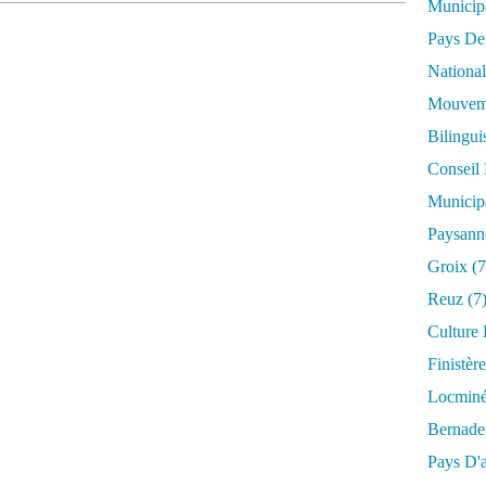
Municip
Pays De
National
Mouveme
Bilingu
Conseil
Municip
Paysann
Groix
(7
Reuz
(7
Culture
Finistère
Locmin
Bernade
Pays D'