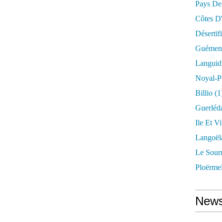
Pays De
Côtes D
Désertif
Guémené
Languid
Noyal-P
Billio
(1
Guerléd
Ile Et Vi
Langoël
Le Sour
Ploërme
News