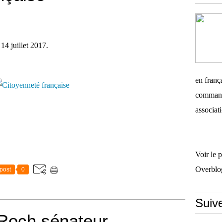
14 juillet 2017.
en frança
commandi
associati
Voir le 
Overblo
post
0
Suiv
 Roch sénateur