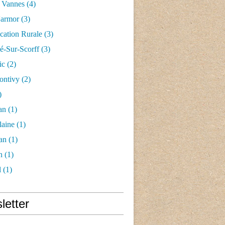
 Vannes
(4)
'armor
(3)
ication Rurale
(3)
-Sur-Scorff
(3)
ic
(2)
ontivy
(2)
)
an
(1)
laine
(1)
an
(1)
n
(1)
l
(1)
letter