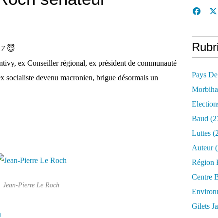
Rubr
17
😇
ntivy, ex Conseiller régional, ex président de communauté
Pays De
ex socialiste devenu macronien, brigue désormais un
Morbih
Election
Baud
(2
Luttes
(2
Auteur
(
Région 
Centre 
Jean-Pierre Le Roch
Environ
Gilets J
n