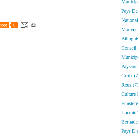
Municip
Pays De
National
post
0
Mouveme
Bilingu
Conseil
Municip
Paysann
Groix
(7
Reuz
(7
Culture
Finistère
Locmin
Bernade
Pays D'