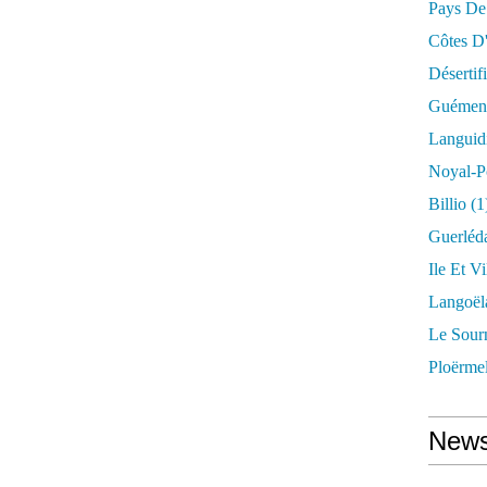
Pays De
Côtes D
Désertif
Guémené
Languid
Noyal-P
Billio
(1
Guerléd
Ile Et Vi
Langoël
Le Sour
Ploërme
News