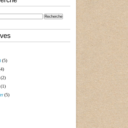
ives
t
(5)
4)
(2)
(1)
er
(5)