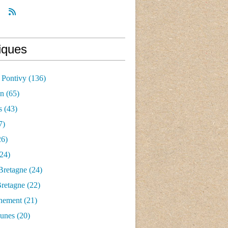
iques
 Pontivy
(136)
an
(65)
s
(43)
7)
6)
24)
Bretagne
(24)
Bretagne
(22)
nement
(21)
aunes
(20)