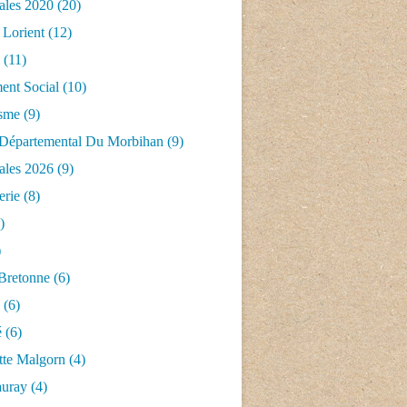
ales 2020
(20)
 Lorient
(12)
(11)
nt Social
(10)
isme
(9)
 Départemental Du Morbihan
(9)
ales 2026
(9)
erie
(8)
)
)
 Bretonne
(6)
(6)
é
(6)
tte Malgorn
(4)
auray
(4)