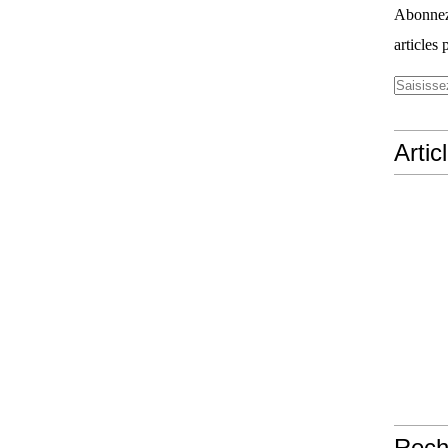
Abonnez-
articles 
Artic
Rech