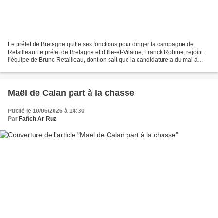
Le préfet de Bretagne quitte ses fonctions pour diriger la campagne de
Retailleau Le préfet de Bretagne et d’Ille-et-Vilaine, Franck Robine, rejoint
l’équipe de Bruno Retailleau, dont on sait que la candidature a du mal à
décoller (un peu comme les algues...
Maël de Calan part à la chasse
Publié le 10/06/2026 à 14:30
Par
Fañch Ar Ruz