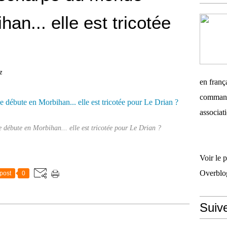
an... elle est tricotée
z
en frança
commandi
associati
débute en Morbihan... elle est tricotée pour Le Drian ?
Voir le 
Overblo
post
0
Suiv