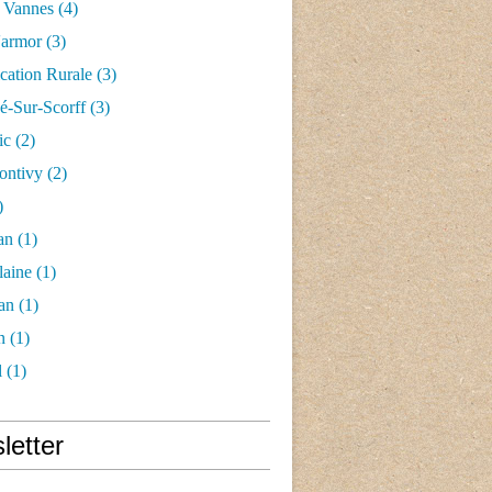
 Vannes
(4)
'armor
(3)
ication Rurale
(3)
-Sur-Scorff
(3)
ic
(2)
ontivy
(2)
)
an
(1)
laine
(1)
an
(1)
n
(1)
l
(1)
letter