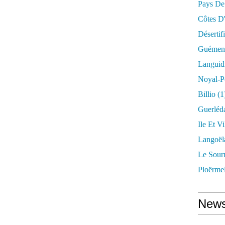
Pays De
Côtes D
Désertif
Guémené
Languid
Noyal-P
Billio
(1
Guerléd
Ile Et Vi
Langoël
Le Sour
Ploërme
News