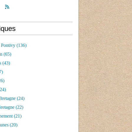
iques
 Pontivy
(136)
an
(65)
s
(43)
7)
6)
24)
Bretagne
(24)
Bretagne
(22)
nement
(21)
aunes
(20)