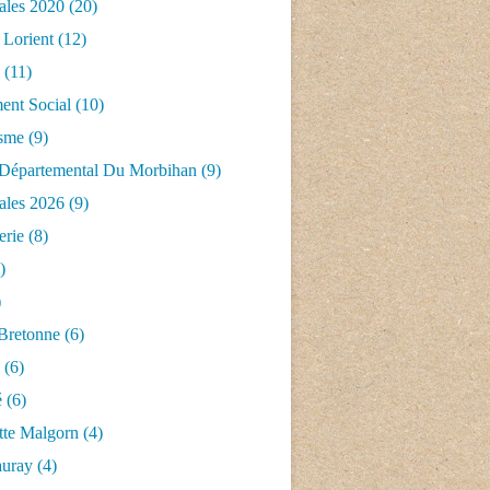
ales 2020
(20)
 Lorient
(12)
(11)
nt Social
(10)
isme
(9)
 Départemental Du Morbihan
(9)
ales 2026
(9)
erie
(8)
)
)
 Bretonne
(6)
(6)
é
(6)
tte Malgorn
(4)
auray
(4)