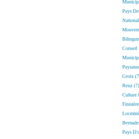
Municip
Pays De
National
Mouveme
Bilingu
Conseil
Municip
Paysann
Groix
(7
Reuz
(7
Culture
Finistère
Locmin
Bernade
Pays D'