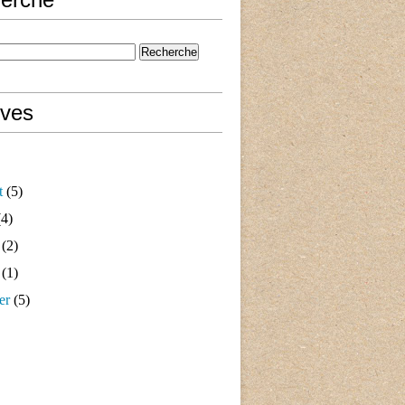
ives
t
(5)
4)
(2)
(1)
er
(5)