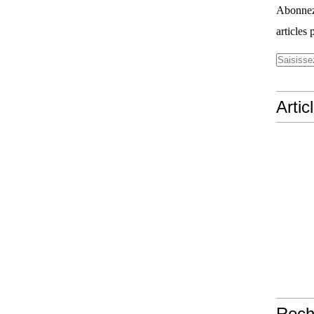
Abonnez-
articles 
Artic
Rech