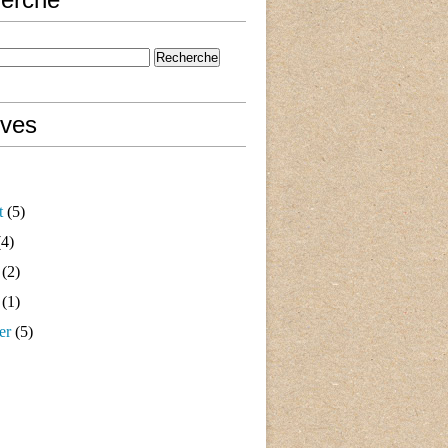
ives
t
(5)
4)
(2)
(1)
er
(5)