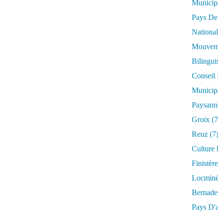
Municip
Pays De
National
Mouveme
Bilingu
Conseil
Municip
Paysann
Groix
(7
Reuz
(7
Culture
Finistère
Locmin
Bernade
Pays D'