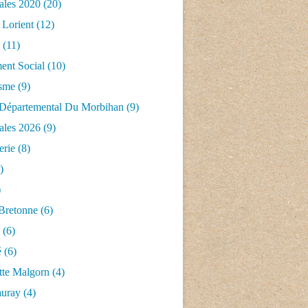
ales 2020
(20)
 Lorient
(12)
(11)
nt Social
(10)
isme
(9)
 Départemental Du Morbihan
(9)
ales 2026
(9)
erie
(8)
)
)
 Bretonne
(6)
(6)
é
(6)
tte Malgorn
(4)
auray
(4)