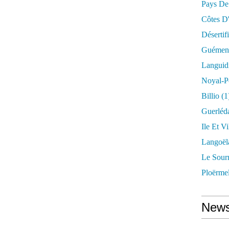
Pays De
Côtes D
Désertif
Guémené
Languid
Noyal-P
Billio
(1
Guerléd
Ile Et Vi
Langoël
Le Sour
Ploërme
News