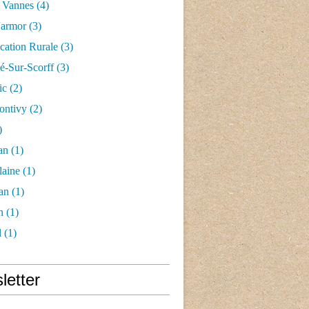
 Vannes
(4)
'armor
(3)
ication Rurale
(3)
-Sur-Scorff
(3)
ic
(2)
ontivy
(2)
)
an
(1)
laine
(1)
an
(1)
n
(1)
l
(1)
letter