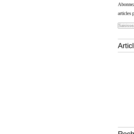
Abonnez-
articles 
Artic
Rech