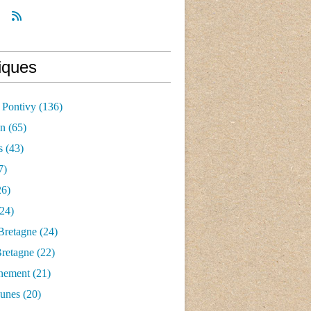
iques
 Pontivy
(136)
an
(65)
s
(43)
7)
6)
24)
Bretagne
(24)
Bretagne
(22)
nement
(21)
aunes
(20)