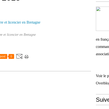
re et licencier en Bretagne
en frança
commandi
associati
post
0
Voir le 
Overblo
Suiv