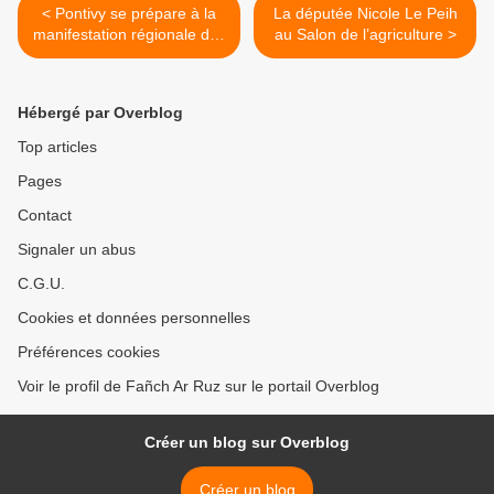
< Pontivy se prépare à la
La députée Nicole Le Peih
manifestation régionale des
au Salon de l’agriculture >
Gilets jaunes
Hébergé par Overblog
Top articles
Pages
Contact
Signaler un abus
C.G.U.
Cookies et données personnelles
Préférences cookies
Voir le profil de Fañch Ar Ruz sur le portail Overblog
Créer un blog sur Overblog
Créer un blog