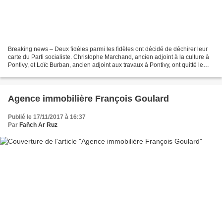
Breaking news – Deux fidèles parmi les fidèles ont décidé de déchirer leur
carte du Parti socialiste. Christophe Marchand, ancien adjoint à la culture à
Pontivy, et Loïc Burban, ancien adjoint aux travaux à Pontivy, ont quitté le
Parti socialiste où ils...
Agence immobilière François Goulard
Publié le 17/11/2017 à 16:37
Par
Fañch Ar Ruz