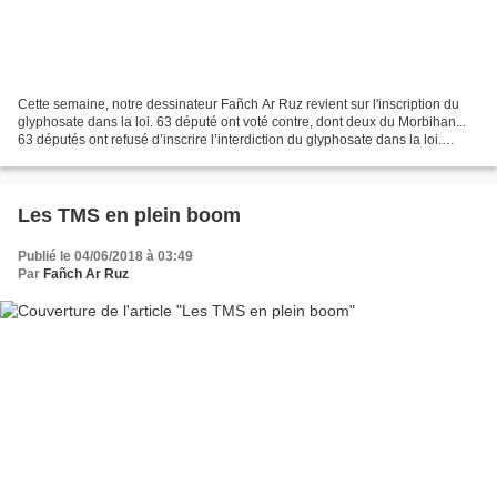
Cette semaine, notre dessinateur Fañch Ar Ruz revient sur l'inscription du
glyphosate dans la loi. 63 député ont voté contre, dont deux du Morbihan...
63 députés ont refusé d’inscrire l’interdiction du glyphosate dans la loi.
Parmi eux, deux députés LREM...
Les TMS en plein boom
Publié le 04/06/2018 à 03:49
Par
Fañch Ar Ruz